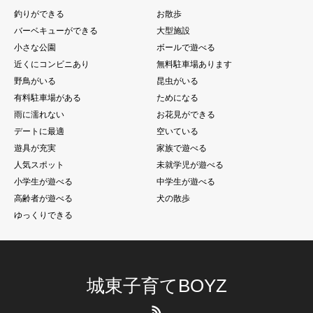
釣りができる
お散歩
バーベキューができる
大型施設
小さな公園
ボールで遊べる
近くにコンビニあり
無料駐車場あります
野鳥がいる
昆虫がいる
有料駐車場がある
ためになる
雨に濡れない
お花見ができる
デートに最適
空いている
遊具が充実
家族で遊べる
人気スポット
未就学児が遊べる
小学生が遊べる
中学生が遊べる
高齢者が遊べる
犬の散歩
ゆっくりできる
城東子育てBOYZ
RSS