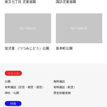
柴又七丁目 児童遊園
諏訪児童遊園
堤児童 （つつみじどう）公園
坂本町公園
ジャンル
公園
無料施設
有料施設（区営・都営・国営）
有料施設（私営）
神社・仏閣
歴史的建造物
特徴