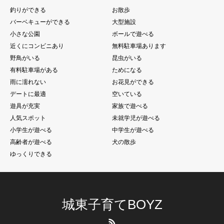
釣りができる
お散歩
バーベキューができる
大型施設
小さな公園
ボールで遊べる
近くにコンビニあり
無料駐車場あります
野鳥がいる
昆虫がいる
有料駐車場がある
ためになる
雨に濡れない
お花見ができる
デートに最適
空いている
遊具が充実
家族で遊べる
人気スポット
未就学児が遊べる
小学生が遊べる
中学生が遊べる
高齢者が遊べる
犬の散歩
ゆっくりできる
城東子育てBOYZ
RSS