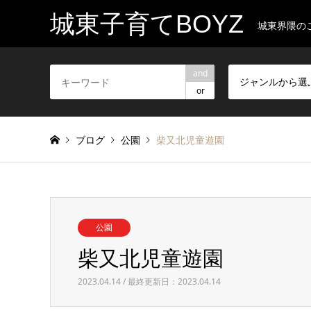
城東子育てBOYZ
城東界隈の
and
ジャンルから選
or
ブログ
公園
柴又北児童遊園
公園
柴又北児童遊園
2023.04.14 / 最終更新日：2023.04.14