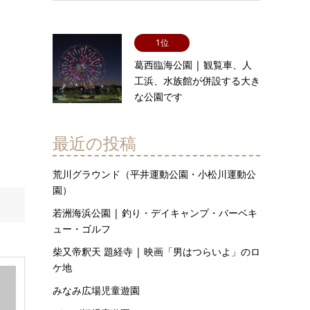
1位
葛西臨海公園 | 観覧車、人
工浜、水族館が併設する大き
な公園です
最近の投稿
荒川グラウンド（平井運動公園・小松川運動公
園）
若洲海浜公園 | 釣り・デイキャンプ・バーベキ
ュー・ゴルフ
柴又帝釈天 題経寺 | 映画「男はつらいよ」のロ
ケ地
みなみ広場児童遊園