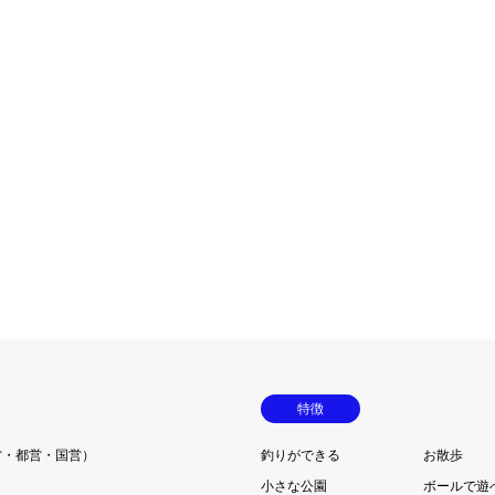
特徴
営・都営・国営）
釣りができる
お散歩
小さな公園
ボールで遊