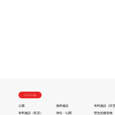
ジャンル
公園
無料施設
有料施設（区
有料施設（私営）
神社・仏閣
歴史的建造物