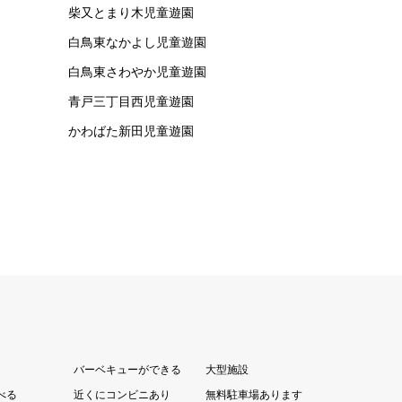
柴又とまり木児童遊園
白鳥東なかよし児童遊園
白鳥東さわやか児童遊園
青戸三丁目西児童遊園
かわばた新田児童遊園
バーベキューができる
大型施設
べる
近くにコンビニあり
無料駐車場あります