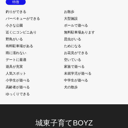
特徴
釣りができる
お散歩
バーベキューができる
大型施設
小さな公園
ボールで遊べる
近くにコンビニあり
無料駐車場あります
野鳥がいる
昆虫がいる
有料駐車場がある
ためになる
雨に濡れない
お花見ができる
デートに最適
空いている
遊具が充実
家族で遊べる
人気スポット
未就学児が遊べる
小学生が遊べる
中学生が遊べる
高齢者が遊べる
犬の散歩
ゆっくりできる
城東子育てBOYZ