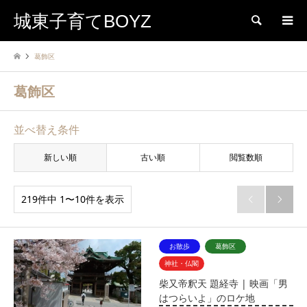
城東子育てBOYZ
検索
葛飾区
葛飾区
並べ替え条件
新しい順
古い順
閲覧数順
219件中 1〜10件を表示


お散歩
葛飾区
神社・仏閣
柴又帝釈天 題経寺 | 映画「男
はつらいよ」のロケ地