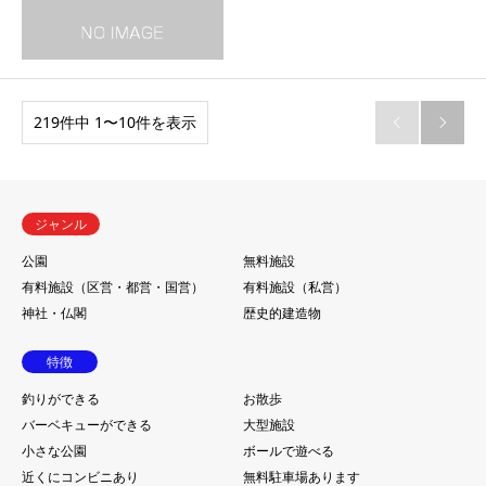
219件中 1〜10件を表示


ジャンル
公園
無料施設
有料施設（区営・都営・国営）
有料施設（私営）
神社・仏閣
歴史的建造物
特徴
釣りができる
お散歩
バーベキューができる
大型施設
小さな公園
ボールで遊べる
近くにコンビニあり
無料駐車場あります