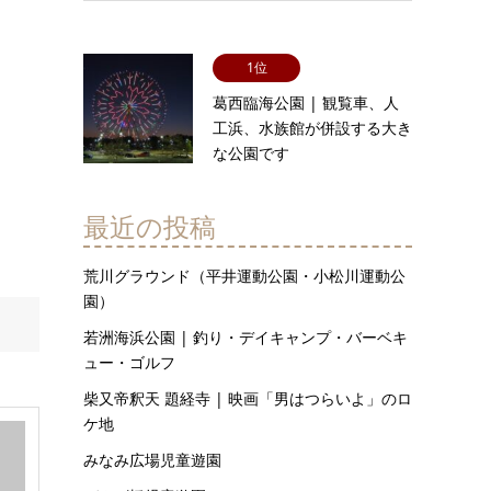
1位
葛西臨海公園 | 観覧車、人
工浜、水族館が併設する大き
な公園です
最近の投稿
荒川グラウンド（平井運動公園・小松川運動公
園）
若洲海浜公園 | 釣り・デイキャンプ・バーベキ
ュー・ゴルフ
柴又帝釈天 題経寺 | 映画「男はつらいよ」のロ
ケ地
みなみ広場児童遊園