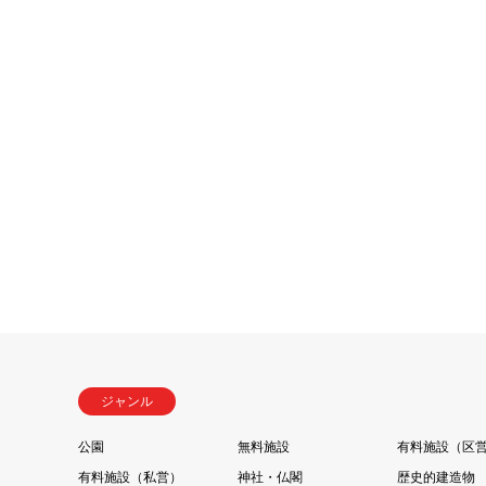
ジャンル
公園
無料施設
有料施設（区
有料施設（私営）
神社・仏閣
歴史的建造物