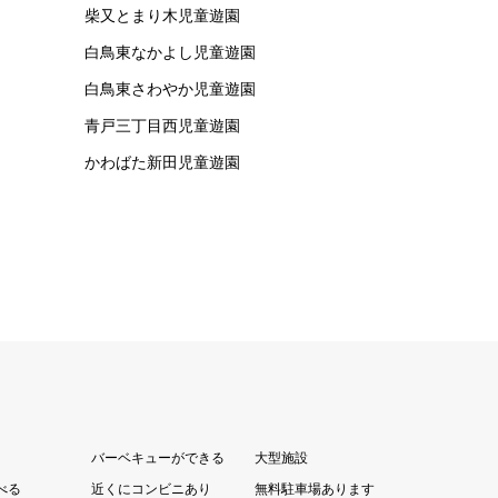
柴又とまり木児童遊園
白鳥東なかよし児童遊園
白鳥東さわやか児童遊園
青戸三丁目西児童遊園
かわばた新田児童遊園
バーベキューができる
大型施設
べる
近くにコンビニあり
無料駐車場あります