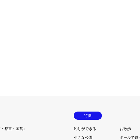
特徴
営・都営・国営）
釣りができる
お散歩
小さな公園
ボールで遊