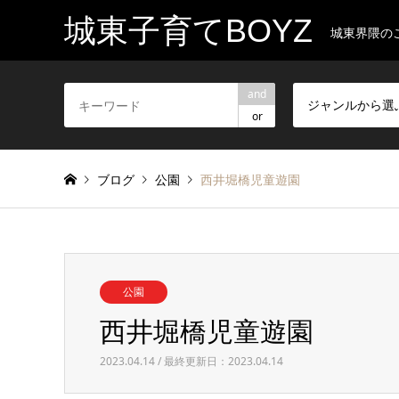
城東子育てBOYZ
城東界隈の
and
ジャンルから選
or
ブログ
公園
西井堀橋児童遊園
公園
西井堀橋児童遊園
2023.04.14 / 最終更新日：2023.04.14