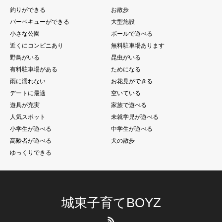
釣りができる
お散歩
バーベキューができる
大型施設
小さな公園
ボールで遊べる
近くにコンビニあり
無料駐車場あります
野鳥がいる
昆虫がいる
有料駐車場がある
ためになる
雨に濡れない
お花見ができる
デートに最適
空いている
遊具が充実
家族で遊べる
人気スポット
未就学児が遊べる
小学生が遊べる
中学生が遊べる
高齢者が遊べる
犬の散歩
ゆっくりできる
城東子育てBOYZ
RSS