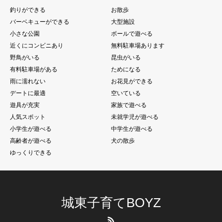
釣りができる
お散歩
バーベキューができる
大型施設
小さな公園
ボールで遊べる
近くにコンビニあり
無料駐車場あります
野鳥がいる
昆虫がいる
有料駐車場がある
ためになる
雨に濡れない
お花見ができる
デートに最適
空いている
遊具が充実
家族で遊べる
人気スポット
未就学児が遊べる
小学生が遊べる
中学生が遊べる
高齢者が遊べる
犬の散歩
ゆっくりできる
城東子育てBOYZ
RSS