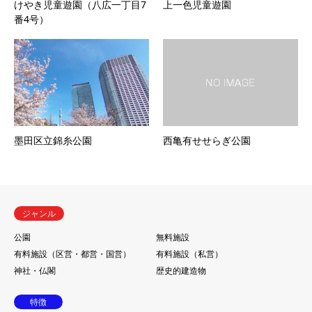
けやき児童遊園（八広一丁目7
上一色児童遊園
番4号）
墨田区立錦糸公園
西亀有せせらぎ公園
ジャンル
公園
無料施設
有料施設（区営・都営・国営）
有料施設（私営）
神社・仏閣
歴史的建造物
特徴