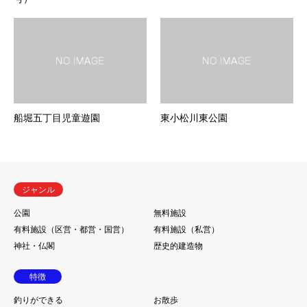
船堀五丁目児童遊園
東小松川東公園
ジャンル
公園
無料施設
有料施設（区営・都営・国営）
有料施設（私営）
神社・仏閣
歴史的建造物
特徴
釣りができる
お散歩