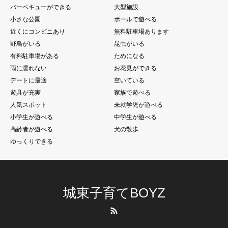
バーベキューができる
大型施設
小さな公園
ボールで遊べる
近くにコンビニあり
無料駐車場あります
野鳥がいる
昆虫がいる
有料駐車場がある
ためになる
雨に濡れない
お花見ができる
デートに最適
空いている
遊具が充実
家族で遊べる
人気スポット
未就学児が遊べる
小学生が遊べる
中学生が遊べる
高齢者が遊べる
犬の散歩
ゆっくりできる
城東子育てBOYZ
RSS