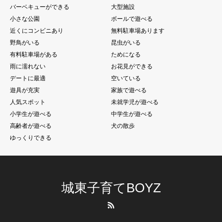
バーベキューができる
大型施設
小さな公園
ボールで遊べる
近くにコンビニあり
無料駐車場あります
野鳥がいる
昆虫がいる
有料駐車場がある
ためになる
雨に濡れない
お花見ができる
デートに最適
空いている
遊具が充実
家族で遊べる
人気スポット
未就学児が遊べる
小学生が遊べる
中学生が遊べる
高齢者が遊べる
犬の散歩
ゆっくりできる
城東子育てBOYZ
RSS