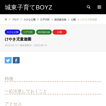
城東子育てBOYZ
検索
ブログ
小さな公園
江戸川区
総武線沿線
公園
けやき児童遊園
小さな公園
江戸川区
総武線沿線
公園
けやき児童遊園
2023.04.12 / 最終更新日：2023.04.12
特徴
一応注意しておくこと
アクセス