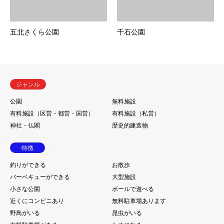
五北さくら公園
千石公園
ジャンル
公園
無料施設
有料施設（区営・都営・国営）
有料施設（私営）
神社・仏閣
歴史的建造物
特徴
釣りができる
お散歩
バーベキューができる
大型施設
小さな公園
ボールで遊べる
近くにコンビニあり
無料駐車場あります
野鳥がいる
昆虫がいる