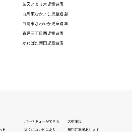
柴又とまり木児童遊園
白鳥東なかよし児童遊園
白鳥東さわやか児童遊園
青戸三丁目西児童遊園
かわばた新田児童遊園
バーベキューができる
大型施設
べる
近くにコンビニあり
無料駐車場あります