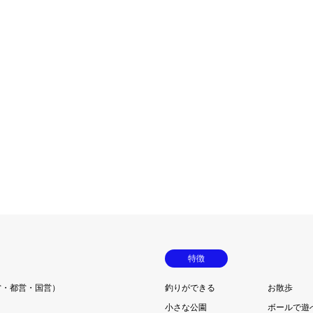
特徴
営・都営・国営）
釣りができる
お散歩
小さな公園
ボールで遊