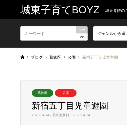
城東子育てBOYZ
城東界隈の
and
ジャンルから選
or
ブログ
葛飾区
公園
新宿五丁目児童遊園
葛飾区
公園
新宿五丁目児童遊園
2023.04.14 / 最終更新日：2023.04.14