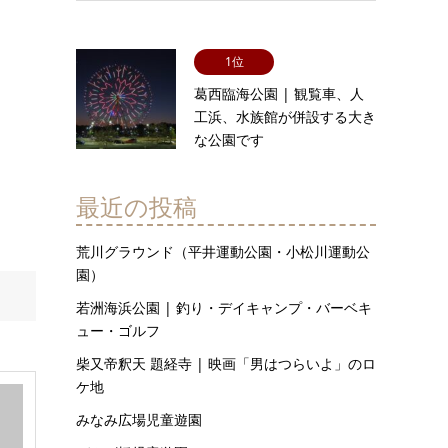
1位
葛西臨海公園 | 観覧車、人
工浜、水族館が併設する大き
な公園です
最近の投稿
荒川グラウンド（平井運動公園・小松川運動公
園）
若洲海浜公園 | 釣り・デイキャンプ・バーベキ
ュー・ゴルフ
柴又帝釈天 題経寺 | 映画「男はつらいよ」のロ
ケ地
みなみ広場児童遊園