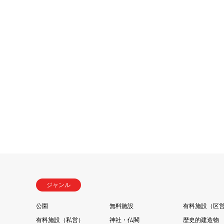
ジャンル
公園
無料施設
有料施設（区
有料施設（私営）
神社・仏閣
歴史的建造物