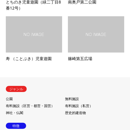
とちのき児童遊園（緑二丁目8
南奥戸第二公園
番12号）
寿 （ことぶき）児童遊園
篠崎第五広場
ジャンル
公園
無料施設
有料施設（区営・都営・国営）
有料施設（私営）
神社・仏閣
歴史的建造物
特徴