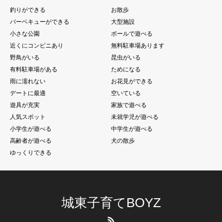
釣りができる
お散歩
バーベキューができる
大型施設
小さな公園
ボールで遊べる
近くにコンビニあり
無料駐車場あります
野鳥がいる
昆虫がいる
有料駐車場がある
ためになる
雨に濡れない
お花見ができる
デートに最適
空いている
遊具が充実
家族で遊べる
人気スポット
未就学児が遊べる
小学生が遊べる
中学生が遊べる
高齢者が遊べる
犬の散歩
ゆっくりできる
城東子育てBOYZ
RSS