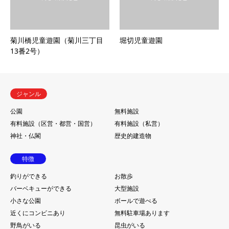
菊川橋児童遊園（菊川三丁目
堀切児童遊園
13番2号）
ジャンル
公園
無料施設
有料施設（区営・都営・国営）
有料施設（私営）
神社・仏閣
歴史的建造物
特徴
釣りができる
お散歩
バーベキューができる
大型施設
小さな公園
ボールで遊べる
近くにコンビニあり
無料駐車場あります
野鳥がいる
昆虫がいる