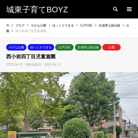
城東子育てBOYZ
検索
ブログ
小さな公園
ゆっくりできる
江戸川区
京成押上線沿線
公
園
西小岩四丁目児童遊園
小さな公園
ゆっくりできる
江戸川区
京成押上線沿線
公園
西小岩四丁目児童遊園
2023.04.12 / 最終更新日：2023.04.12