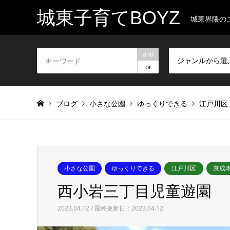
城東子育てBOYZ
城東界隈の
and
ジャンルから選
or
ブログ
小さな公園
ゆっくりできる
江戸川区
小さな公園
ゆっくりできる
江戸川区
京成
西小岩三丁目児童遊園
2023.04.12 / 最終更新日：2023.04.12