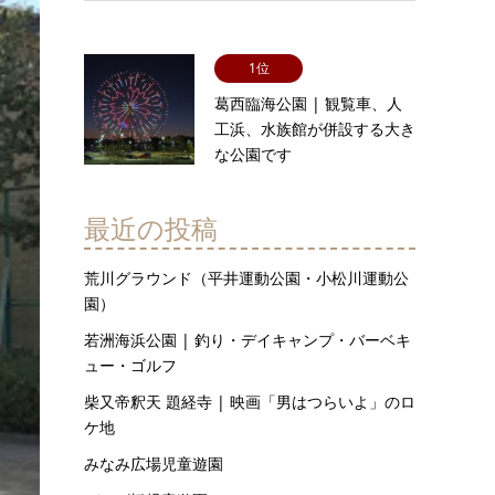
1位
葛西臨海公園 | 観覧車、人
工浜、水族館が併設する大き
な公園です
最近の投稿
荒川グラウンド（平井運動公園・小松川運動公
園）
若洲海浜公園 | 釣り・デイキャンプ・バーベキ
ュー・ゴルフ
柴又帝釈天 題経寺 | 映画「男はつらいよ」のロ
ケ地
みなみ広場児童遊園