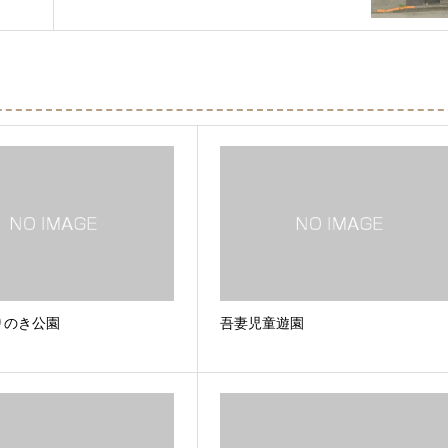
りのき公園
吾妻児童遊園