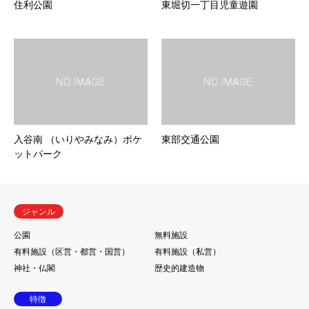
住利公園
東堀切一丁目児童遊園
入谷南 （いりやみなみ）ポケ
東部交通公園
ットパーク
ジャンル
公園
無料施設
有料施設（区営・都営・国営）
有料施設（私営）
神社・仏閣
歴史的建造物
特徴