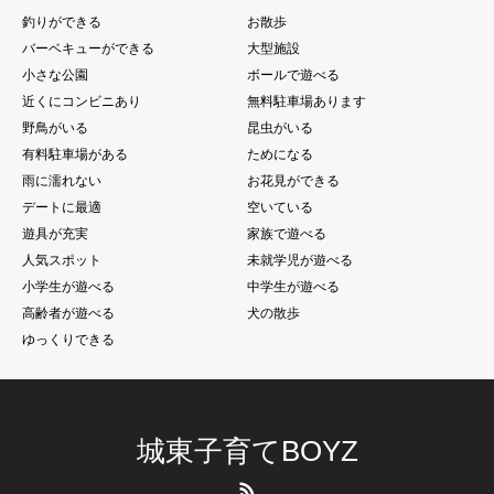
釣りができる
お散歩
バーベキューができる
大型施設
小さな公園
ボールで遊べる
近くにコンビニあり
無料駐車場あります
野鳥がいる
昆虫がいる
有料駐車場がある
ためになる
雨に濡れない
お花見ができる
デートに最適
空いている
遊具が充実
家族で遊べる
人気スポット
未就学児が遊べる
小学生が遊べる
中学生が遊べる
高齢者が遊べる
犬の散歩
ゆっくりできる
城東子育てBOYZ
RSS