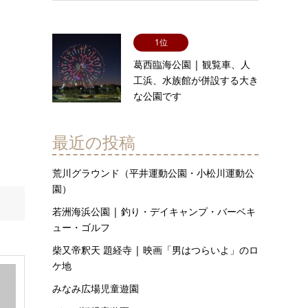
1位
葛西臨海公園 | 観覧車、人
工浜、水族館が併設する大き
な公園です
最近の投稿
荒川グラウンド（平井運動公園・小松川運動公
園）
若洲海浜公園 | 釣り・デイキャンプ・バーベキ
ュー・ゴルフ
柴又帝釈天 題経寺 | 映画「男はつらいよ」のロ
ケ地
みなみ広場児童遊園