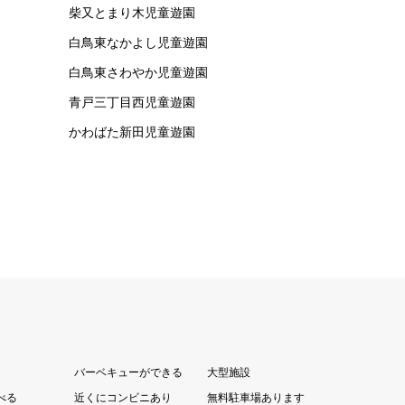
柴又とまり木児童遊園
白鳥東なかよし児童遊園
白鳥東さわやか児童遊園
青戸三丁目西児童遊園
かわばた新田児童遊園
バーベキューができる
大型施設
べる
近くにコンビニあり
無料駐車場あります