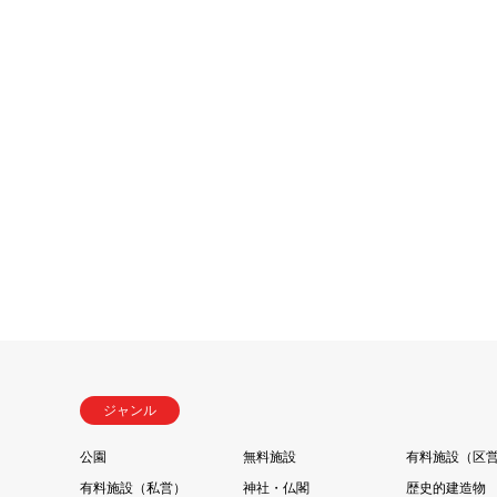
ジャンル
公園
無料施設
有料施設（区
有料施設（私営）
神社・仏閣
歴史的建造物