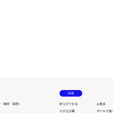
特徴
営・都営・国営）
釣りができる
お散歩
小さな公園
ボールで遊