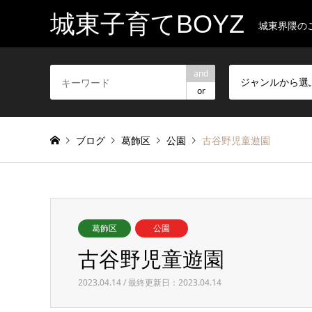
城東子育てBOYZ
城東界隈の
and
ジャンルから選
or
ブログ
葛飾区
公園
古谷野児童遊園
葛飾区
公園
古谷野児童遊園
2023.04.14 / 最終更新日：2023.04.14