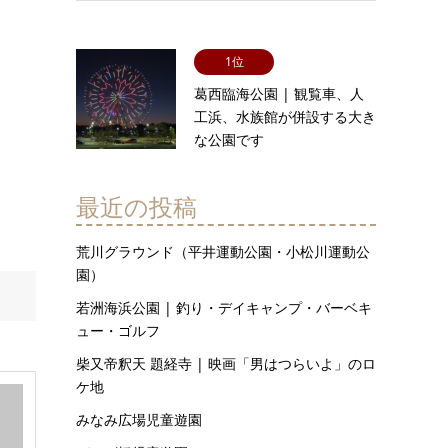
1位
葛西臨海公園 | 観覧車、人
工浜、水族館が併設する大き
な公園です
最近の投稿
荒川グラウンド（平井運動公園・小松川運動公
園）
若洲海浜公園 | 釣り・デイキャンプ・バーベキ
ュー・ゴルフ
柴又帝釈天 題経寺 | 映画「男はつらいよ」のロ
ケ地
みなみ広場児童遊園