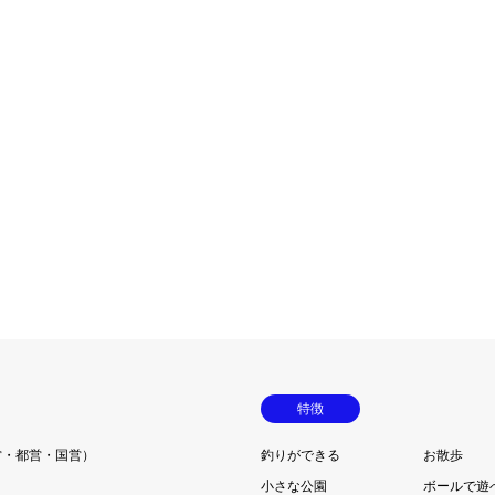
特徴
営・都営・国営）
釣りができる
お散歩
小さな公園
ボールで遊