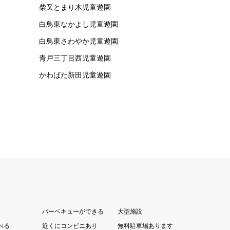
柴又とまり木児童遊園
白鳥東なかよし児童遊園
白鳥東さわやか児童遊園
青戸三丁目西児童遊園
かわばた新田児童遊園
バーベキューができる
大型施設
べる
近くにコンビニあり
無料駐車場あります