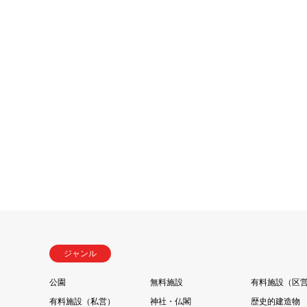
ジャンル
公園
無料施設
有料施設（区
有料施設（私営）
神社・仏閣
歴史的建造物