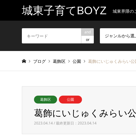
城東子育てBOYZ
城東界隈の
and
ジャンルから選
or
ブログ
葛飾区
公園
葛飾にいじゅくみらい公
葛飾区
公園
葛飾にいじゅくみらい
2023.04.14 / 最終更新日：2023.04.14