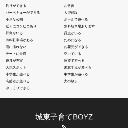
釣りができる
お散歩
バーベキューができる
大型施設
小さな公園
ボールで遊べる
近くにコンビニあり
無料駐車場あります
野鳥がいる
昆虫がいる
有料駐車場がある
ためになる
雨に濡れない
お花見ができる
デートに最適
空いている
遊具が充実
家族で遊べる
人気スポット
未就学児が遊べる
小学生が遊べる
中学生が遊べる
高齢者が遊べる
犬の散歩
ゆっくりできる
城東子育てBOYZ
RSS