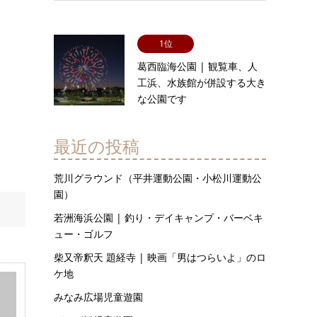
1位
葛西臨海公園 | 観覧車、人
工浜、水族館が併設する大き
な公園です
最近の投稿
荒川グラウンド（平井運動公園・小松川運動公
園）
若洲海浜公園 | 釣り・デイキャンプ・バーベキ
ュー・ゴルフ
柴又帝釈天 題経寺 | 映画「男はつらいよ」のロ
ケ地
みなみ広場児童遊園