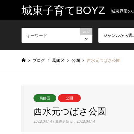
城東子育てBOYZ
城東界隈の
and
ジャンルから選
or
ブログ
葛飾区
公園
西水元つばさ公園
葛飾区
公園
西水元つばさ公園
2023.04.14 / 最終更新日：2023.04.14