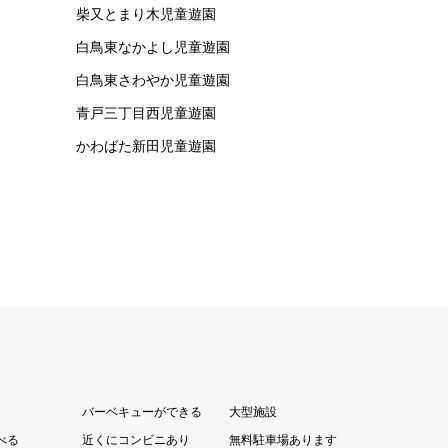
柴又とまり木児童遊園
白鳥東なかよし児童遊園
白鳥東さわやか児童遊園
青戸三丁目西児童遊園
かわばた新田児童遊園
バーベキューができる
大型施設
べる
近くにコンビニあり
無料駐車場あります