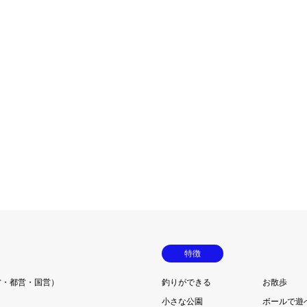
特徴
営・都営・国営）
釣りができる
お散歩
小さな公園
ボールで遊