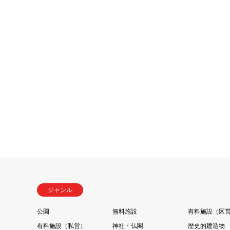
ジャンル
公園
無料施設
有料施設（区
有料施設（私営）
神社・仏閣
歴史的建造物