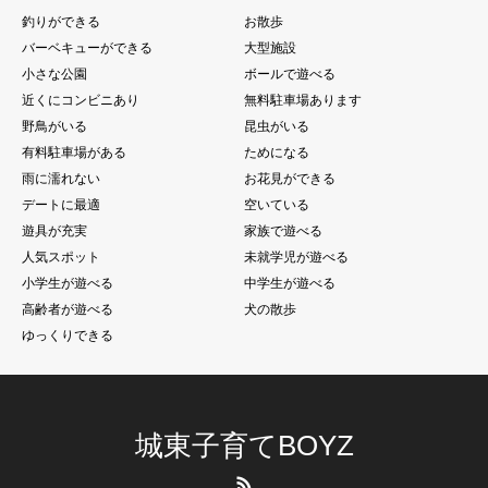
釣りができる
お散歩
バーベキューができる
大型施設
小さな公園
ボールで遊べる
近くにコンビニあり
無料駐車場あります
野鳥がいる
昆虫がいる
有料駐車場がある
ためになる
雨に濡れない
お花見ができる
デートに最適
空いている
遊具が充実
家族で遊べる
人気スポット
未就学児が遊べる
小学生が遊べる
中学生が遊べる
高齢者が遊べる
犬の散歩
ゆっくりできる
城東子育てBOYZ
RSS