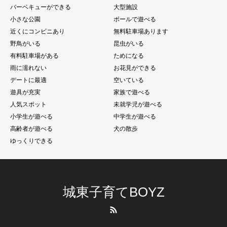
バーベキューができる
大型施設
小さな公園
ボールで遊べる
近くにコンビニあり
無料駐車場あります
野鳥がいる
昆虫がいる
有料駐車場がある
ためになる
雨に濡れない
お花見ができる
デートに最適
空いている
遊具が充実
家族で遊べる
人気スポット
未就学児が遊べる
小学生が遊べる
中学生が遊べる
高齢者が遊べる
犬の散歩
ゆっくりできる
城東子育てBOYZ
RSS