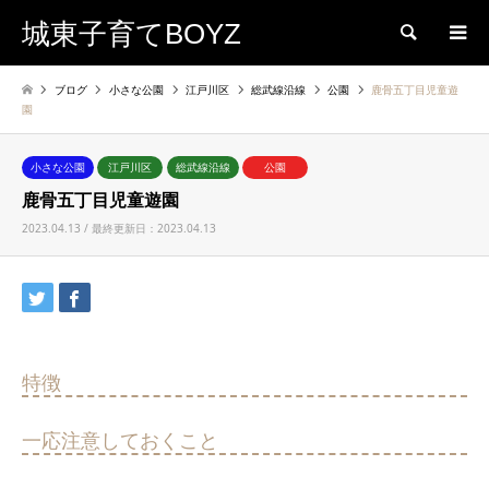
城東子育てBOYZ
検索
ブログ
小さな公園
江戸川区
総武線沿線
公園
鹿骨五丁目児童遊
園
小さな公園
江戸川区
総武線沿線
公園
鹿骨五丁目児童遊園
2023.04.13 / 最終更新日：2023.04.13
特徴
一応注意しておくこと