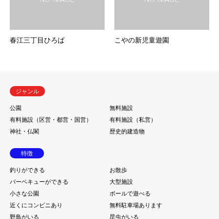
春江三丁目ひろば
こやの新児童遊園
ジャンル
公園
無料施設
有料施設（区営・都営・国営）
有料施設（私営）
神社・仏閣
歴史的建造物
特徴
釣りができる
お散歩
バーベキューができる
大型施設
小さな公園
ボールで遊べる
近くにコンビニあり
無料駐車場あります
野鳥がいる
昆虫がいる