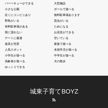
バーベキューができる
大型施設
小さな公園
ボールで遊べる
近くにコンビニあり
無料駐車場あります
野鳥がいる
昆虫がいる
有料駐車場がある
ためになる
雨に濡れない
お花見ができる
デートに最適
空いている
遊具が充実
家族で遊べる
人気スポット
未就学児が遊べる
小学生が遊べる
中学生が遊べる
高齢者が遊べる
犬の散歩
ゆっくりできる
城東子育てBOYZ
RSS