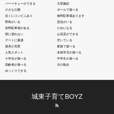
バーベキューができる
大型施設
小さな公園
ボールで遊べる
近くにコンビニあり
無料駐車場あります
野鳥がいる
昆虫がいる
有料駐車場がある
ためになる
雨に濡れない
お花見ができる
デートに最適
空いている
遊具が充実
家族で遊べる
人気スポット
未就学児が遊べる
小学生が遊べる
中学生が遊べる
高齢者が遊べる
犬の散歩
ゆっくりできる
城東子育てBOYZ
RSS