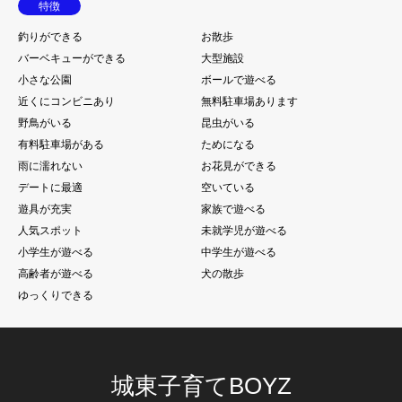
特徴
釣りができる
お散歩
バーベキューができる
大型施設
小さな公園
ボールで遊べる
近くにコンビニあり
無料駐車場あります
野鳥がいる
昆虫がいる
有料駐車場がある
ためになる
雨に濡れない
お花見ができる
デートに最適
空いている
遊具が充実
家族で遊べる
人気スポット
未就学児が遊べる
小学生が遊べる
中学生が遊べる
高齢者が遊べる
犬の散歩
ゆっくりできる
城東子育てBOYZ