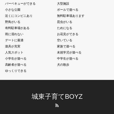
バーベキューができる
大型施設
小さな公園
ボールで遊べる
近くにコンビニあり
無料駐車場あります
野鳥がいる
昆虫がいる
有料駐車場がある
ためになる
雨に濡れない
お花見ができる
デートに最適
空いている
遊具が充実
家族で遊べる
人気スポット
未就学児が遊べる
小学生が遊べる
中学生が遊べる
高齢者が遊べる
犬の散歩
ゆっくりできる
城東子育てBOYZ
RSS