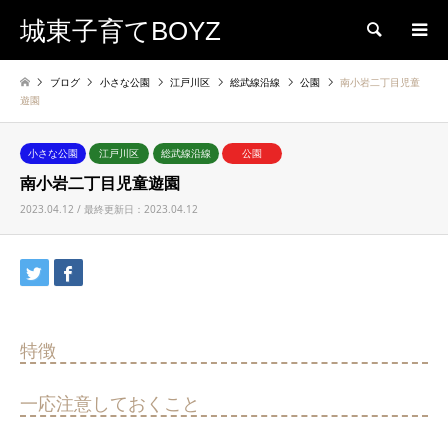
城東子育てBOYZ
検索
ブログ
小さな公園
江戸川区
総武線沿線
公園
南小岩二丁目児童
遊園
小さな公園
江戸川区
総武線沿線
公園
南小岩二丁目児童遊園
2023.04.12 / 最終更新日：2023.04.12
特徴
一応注意しておくこと