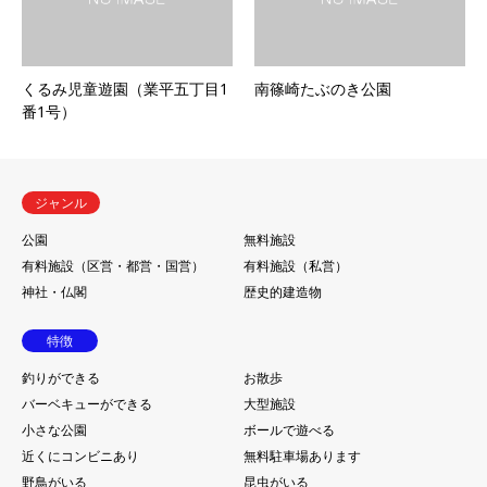
くるみ児童遊園（業平五丁目1
南篠崎たぶのき公園
番1号）
ジャンル
公園
無料施設
有料施設（区営・都営・国営）
有料施設（私営）
神社・仏閣
歴史的建造物
特徴
釣りができる
お散歩
バーベキューができる
大型施設
小さな公園
ボールで遊べる
近くにコンビニあり
無料駐車場あります
野鳥がいる
昆虫がいる