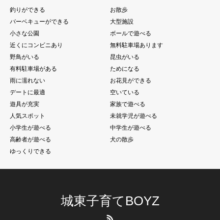
釣りができる
お散歩
バーベキューができる
大型施設
小さな公園
ボールで遊べる
近くにコンビニあり
無料駐車場あります
野鳥がいる
昆虫がいる
有料駐車場がある
ためになる
雨に濡れない
お花見ができる
デートに最適
空いている
遊具が充実
家族で遊べる
人気スポット
未就学児が遊べる
小学生が遊べる
中学生が遊べる
高齢者が遊べる
犬の散歩
ゆっくりできる
城東子育てBOYZ
RSS