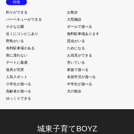
特徴
釣りができる
お散歩
バーベキューができる
大型施設
小さな公園
ボールで遊べる
近くにコンビニあり
無料駐車場あります
野鳥がいる
昆虫がいる
有料駐車場がある
ためになる
雨に濡れない
お花見ができる
デートに最適
空いている
遊具が充実
家族で遊べる
人気スポット
未就学児が遊べる
小学生が遊べる
中学生が遊べる
高齢者が遊べる
犬の散歩
ゆっくりできる
城東子育てBOYZ