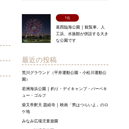
1位
葛西臨海公園 | 観覧車、人
工浜、水族館が併設する大き
な公園です
最近の投稿
荒川グラウンド（平井運動公園・小松川運動公
園）
若洲海浜公園 | 釣り・デイキャンプ・バーベキ
ュー・ゴルフ
柴又帝釈天 題経寺 | 映画「男はつらいよ」のロ
ケ地
みなみ広場児童遊園