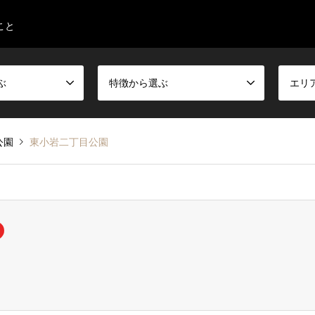
こと
ぶ
特徴から選ぶ
エリ
公園
東小岩二丁目公園