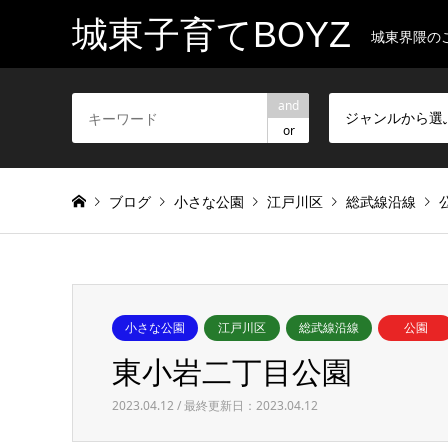
城東子育てBOYZ
城東界隈の
and
ジャンルから選
or
ブログ
小さな公園
江戸川区
総武線沿線
小さな公園
江戸川区
総武線沿線
公園
東小岩二丁目公園
2023.04.12 / 最終更新日：2023.04.12