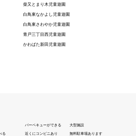
柴又とまり木児童遊園
白鳥東なかよし児童遊園
白鳥東さわやか児童遊園
青戸三丁目西児童遊園
かわばた新田児童遊園
バーベキューができる
大型施設
べる
近くにコンビニあり
無料駐車場あります