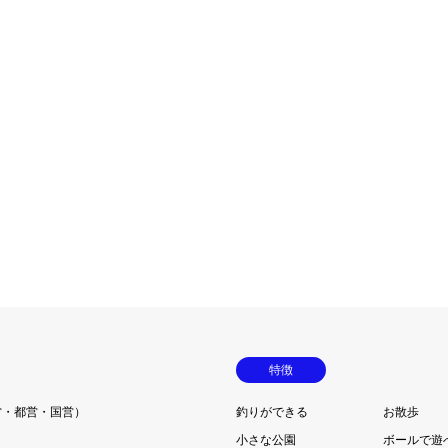
特徴
営・都営・国営）
釣りができる
お散歩
小さな公園
ボールで遊