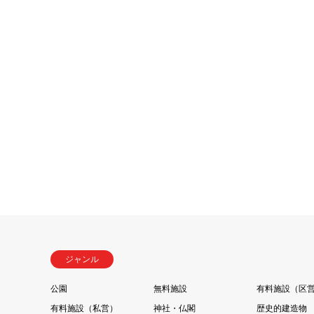
ジャンル
公園
無料施設
有料施設（区
有料施設（私営）
神社・仏閣
歴史的建造物