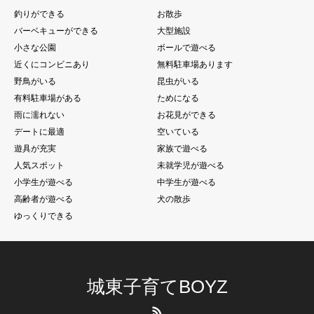
釣りができる
お散歩
バーベキューができる
大型施設
小さな公園
ボールで遊べる
近くにコンビニあり
無料駐車場あります
野鳥がいる
昆虫がいる
有料駐車場がある
ためになる
雨に濡れない
お花見ができる
デートに最適
空いている
遊具が充実
家族で遊べる
人気スポット
未就学児が遊べる
小学生が遊べる
中学生が遊べる
高齢者が遊べる
犬の散歩
ゆっくりできる
城東子育てBOYZ
RSS