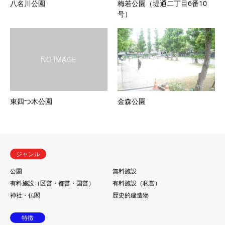
八名川公園
梅若公園（堤通二丁目6番10
号）
東四つ木公園
金森公園
ジャンル
公園
無料施設
有料施設（区営・都営・国営）
有料施設（私営）
神社・仏閣
歴史的建造物
特徴