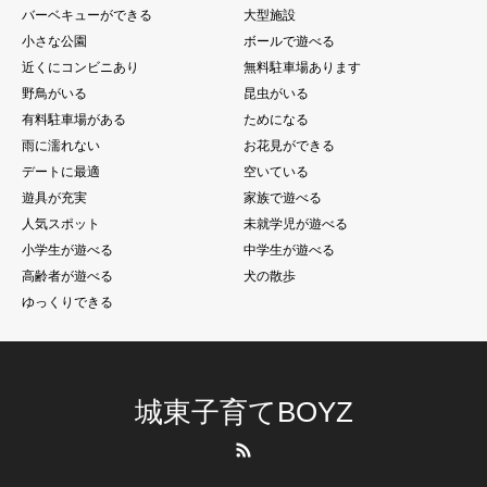
バーベキューができる
大型施設
小さな公園
ボールで遊べる
近くにコンビニあり
無料駐車場あります
野鳥がいる
昆虫がいる
有料駐車場がある
ためになる
雨に濡れない
お花見ができる
デートに最適
空いている
遊具が充実
家族で遊べる
人気スポット
未就学児が遊べる
小学生が遊べる
中学生が遊べる
高齢者が遊べる
犬の散歩
ゆっくりできる
城東子育てBOYZ
RSS