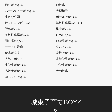
釣りができる
お散歩
バーベキューができる
大型施設
小さな公園
ボールで遊べる
近くにコンビニあり
無料駐車場あります
野鳥がいる
昆虫がいる
有料駐車場がある
ためになる
雨に濡れない
お花見ができる
デートに最適
空いている
遊具が充実
家族で遊べる
人気スポット
未就学児が遊べる
小学生が遊べる
中学生が遊べる
高齢者が遊べる
犬の散歩
ゆっくりできる
城東子育てBOYZ
RSS