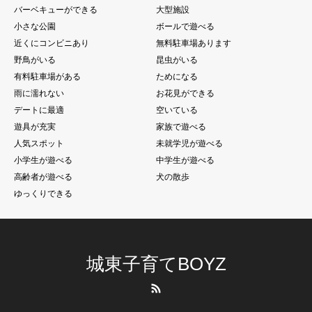
バーベキューができる
大型施設
小さな公園
ボールで遊べる
近くにコンビニあり
無料駐車場あります
野鳥がいる
昆虫がいる
有料駐車場がある
ためになる
雨に濡れない
お花見ができる
デートに最適
空いている
遊具が充実
家族で遊べる
人気スポット
未就学児が遊べる
小学生が遊べる
中学生が遊べる
高齢者が遊べる
犬の散歩
ゆっくりできる
城東子育てBOYZ
RSS