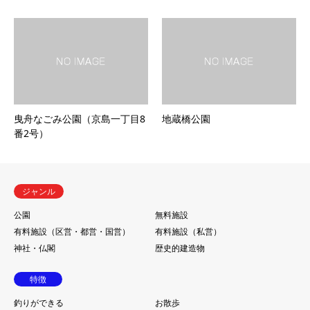
曳舟なごみ公園（京島一丁目8
地蔵橋公園
番2号）
ジャンル
公園
無料施設
有料施設（区営・都営・国営）
有料施設（私営）
神社・仏閣
歴史的建造物
特徴
釣りができる
お散歩