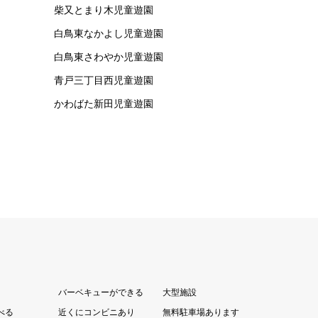
柴又とまり木児童遊園
白鳥東なかよし児童遊園
白鳥東さわやか児童遊園
青戸三丁目西児童遊園
かわばた新田児童遊園
バーベキューができる
大型施設
べる
近くにコンビニあり
無料駐車場あります