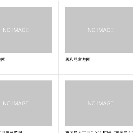
遊園
親和児童遊園
丁目児童遊園
東向島六丁目こども広場（東向島六