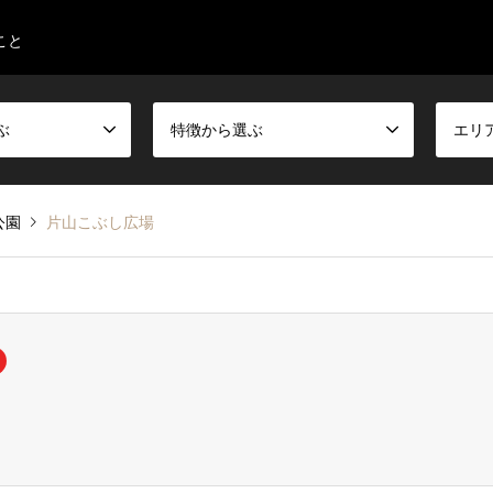
こと
ぶ
特徴から選ぶ
エリ
公園
片山こぶし広場