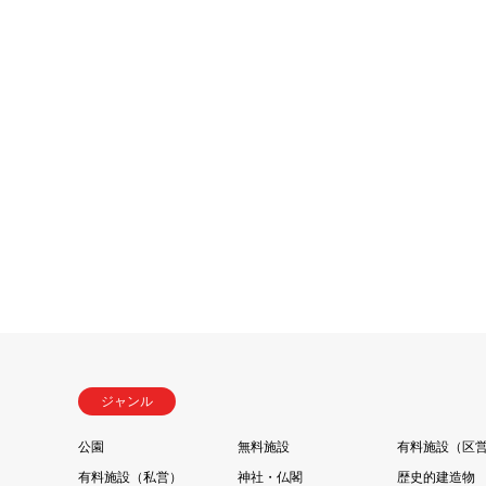
ジャンル
公園
無料施設
有料施設（区
有料施設（私営）
神社・仏閣
歴史的建造物