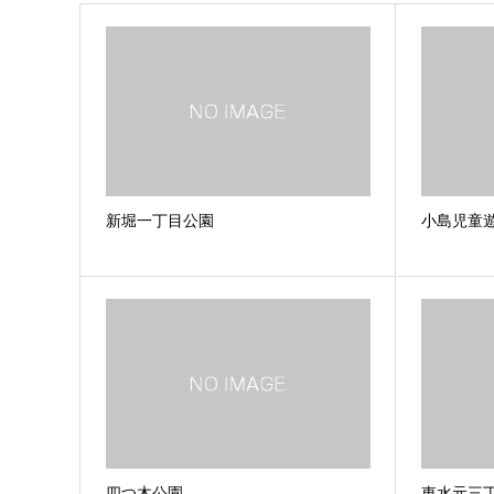
新堀一丁目公園
小島児童
四つ木公園
東水元三