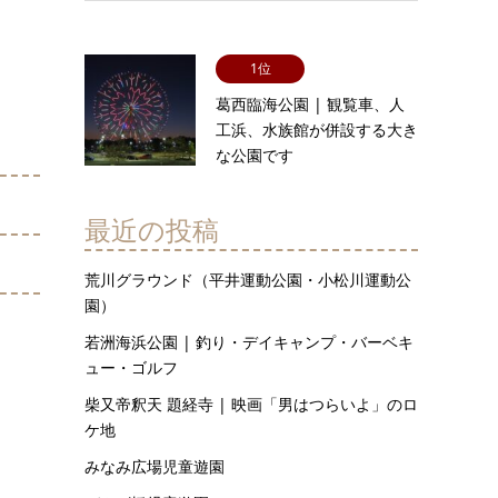
1位
葛西臨海公園 | 観覧車、人
工浜、水族館が併設する大き
な公園です
最近の投稿
荒川グラウンド（平井運動公園・小松川運動公
園）
若洲海浜公園 | 釣り・デイキャンプ・バーベキ
ュー・ゴルフ
柴又帝釈天 題経寺 | 映画「男はつらいよ」のロ
ケ地
みなみ広場児童遊園