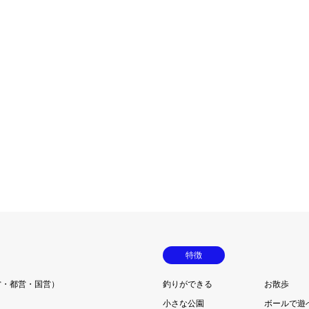
特徴
営・都営・国営）
釣りができる
お散歩
小さな公園
ボールで遊