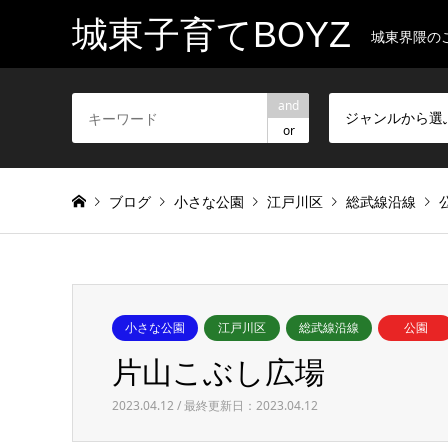
城東子育てBOYZ
城東界隈の
and
ジャンルから選
or
ブログ
小さな公園
江戸川区
総武線沿線
小さな公園
江戸川区
総武線沿線
公園
片山こぶし広場
2023.04.12 / 最終更新日：2023.04.12