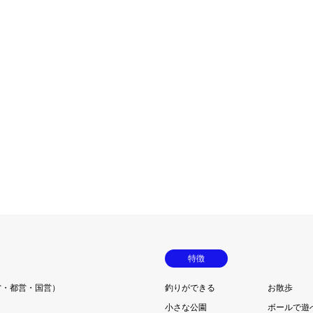
特徴
営・都営・国営）
釣りができる
お散歩
小さな公園
ボールで遊