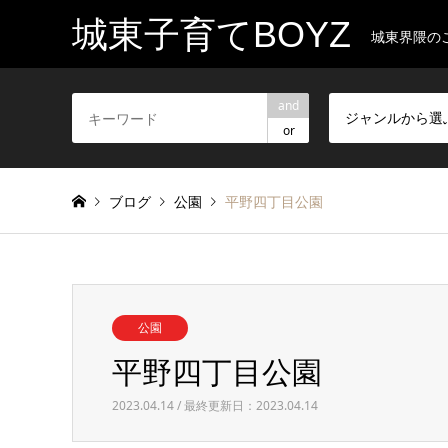
城東子育てBOYZ
城東界隈の
and
ジャンルから選
or
ブログ
公園
平野四丁目公園
公園
平野四丁目公園
2023.04.14 / 最終更新日：2023.04.14