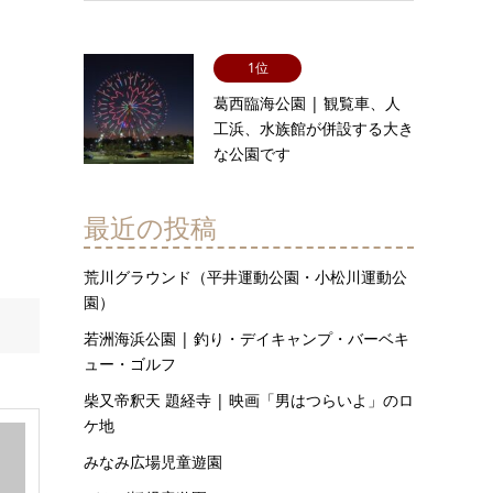
1位
葛西臨海公園 | 観覧車、人
工浜、水族館が併設する大き
な公園です
最近の投稿
荒川グラウンド（平井運動公園・小松川運動公
園）
若洲海浜公園 | 釣り・デイキャンプ・バーベキ
ュー・ゴルフ
柴又帝釈天 題経寺 | 映画「男はつらいよ」のロ
ケ地
みなみ広場児童遊園