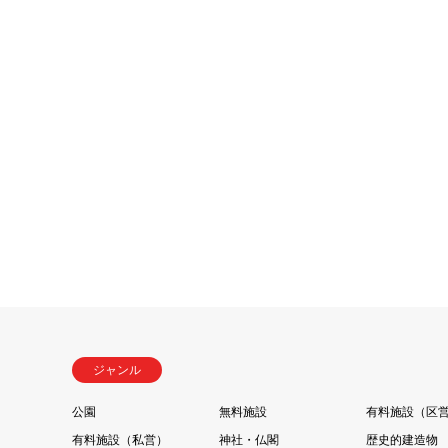
ジャンル
公園
無料施設
有料施設（区
有料施設（私営）
神社・仏閣
歴史的建造物