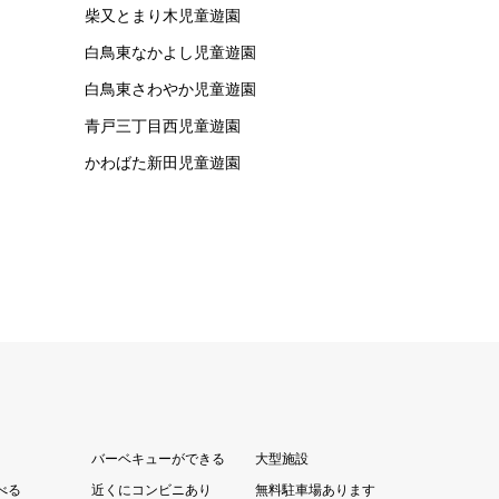
柴又とまり木児童遊園
白鳥東なかよし児童遊園
白鳥東さわやか児童遊園
青戸三丁目西児童遊園
かわばた新田児童遊園
バーベキューができる
大型施設
べる
近くにコンビニあり
無料駐車場あります