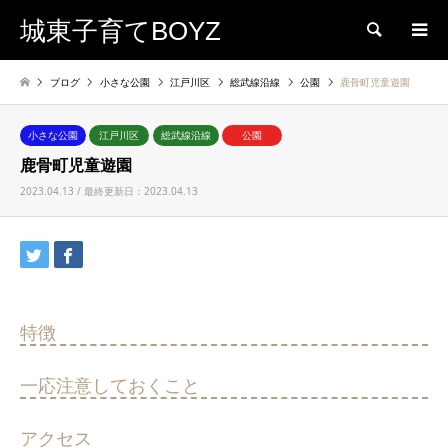
城東子育てBOYZ
検索
ブログ
小さな公園
江戸川区
総武線沿線
公園
鹿骨町児童遊園
小さな公園
江戸川区
総武線沿線
公園
鹿骨町児童遊園
2023.04.13 / 最終更新日：2023.04.13
特徴
一応注意しておくこと
アクセス