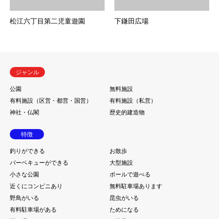
松江六丁目第二児童遊園
下鎌田広場
ジャンル
公園
無料施設
有料施設（区営・都営・国営）
有料施設（私営）
神社・仏閣
歴史的建造物
特徴
釣りができる
お散歩
バーベキューができる
大型施設
小さな公園
ボールで遊べる
近くにコンビニあり
無料駐車場あります
野鳥がいる
昆虫がいる
有料駐車場がある
ためになる