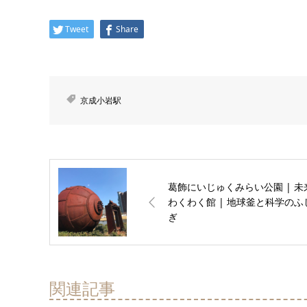
Tweet
Share
京成小岩駅
葛飾にいじゅくみらい公園 | 未
わくわく館 | 地球釜と科学のふ
ぎ
関連記事