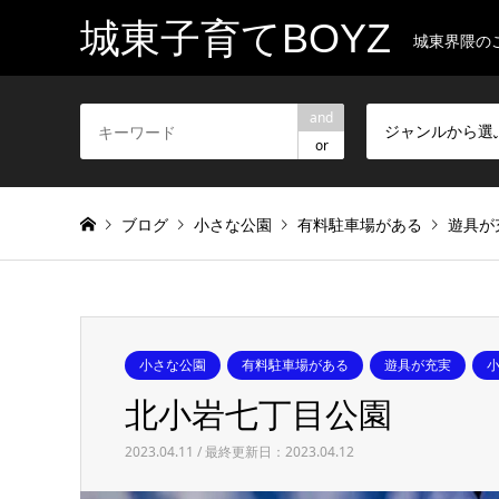
城東子育てBOYZ
城東界隈の
and
ジャンルから選
or
ブログ
小さな公園
有料駐車場がある
遊具が
小さな公園
有料駐車場がある
遊具が充実
北小岩七丁目公園
2023.04.11 / 最終更新日：2023.04.12