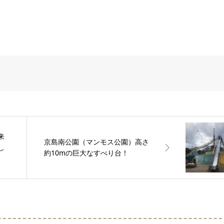
来
京島南公園（マンモス公園）高さ
し
約10mの巨大なすべり台！