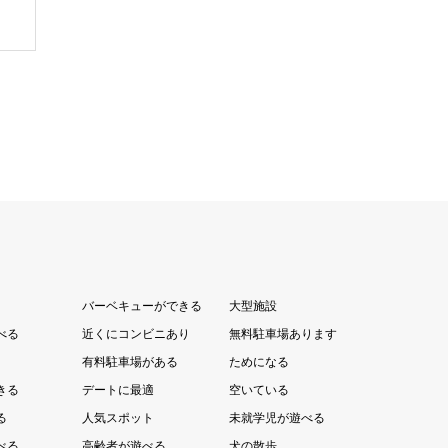
バーベキューができる
大型施設
べる
近くにコンビニあり
無料駐車場あります
有料駐車場がある
ためになる
きる
デートに最適
空いている
る
人気スポット
未就学児が遊べる
べる
高齢者が遊べる
犬の散歩