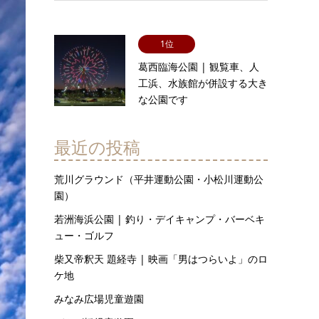
1位
葛西臨海公園 | 観覧車、人
工浜、水族館が併設する大き
な公園です
最近の投稿
荒川グラウンド（平井運動公園・小松川運動公
園）
若洲海浜公園 | 釣り・デイキャンプ・バーベキ
ュー・ゴルフ
柴又帝釈天 題経寺 | 映画「男はつらいよ」のロ
ケ地
みなみ広場児童遊園