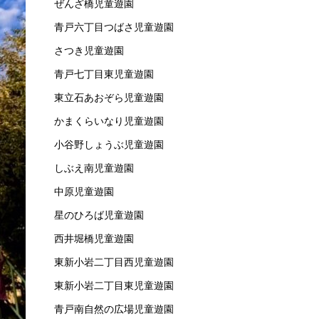
ぜんざ橋児童遊園
青戸六丁目つばさ児童遊園
さつき児童遊園
青戸七丁目東児童遊園
東立石あおぞら児童遊園
かまくらいなり児童遊園
小谷野しょうぶ児童遊園
しぶえ南児童遊園
中原児童遊園
星のひろば児童遊園
西井堀橋児童遊園
東新小岩二丁目西児童遊園
東新小岩二丁目東児童遊園
青戸南自然の広場児童遊園