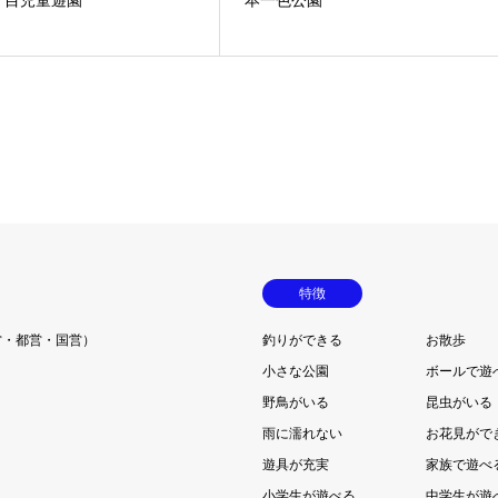
特徴
営・都営・国営）
釣りができる
お散歩
小さな公園
ボールで遊
野鳥がいる
昆虫がいる
雨に濡れない
お花見がで
遊具が充実
家族で遊べ
小学生が遊べる
中学生が遊