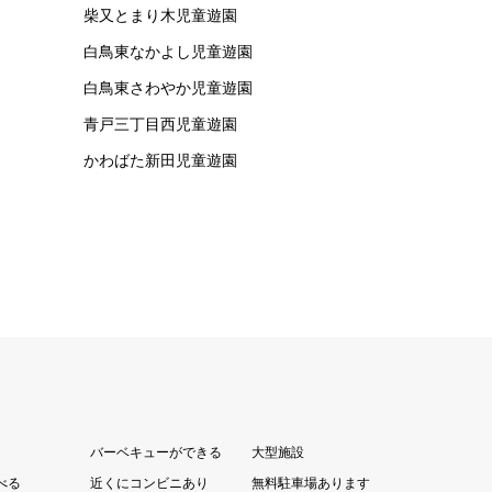
柴又とまり木児童遊園
白鳥東なかよし児童遊園
白鳥東さわやか児童遊園
青戸三丁目西児童遊園
かわばた新田児童遊園
バーベキューができる
大型施設
べる
近くにコンビニあり
無料駐車場あります