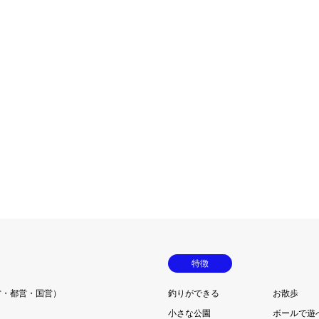
特徴
営・都営・国営）
釣りができる
お散歩
小さな公園
ボールで遊