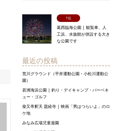
1位
葛西臨海公園 | 観覧車、人
工浜、水族館が併設する大き
な公園です
最近の投稿
荒川グラウンド（平井運動公園・小松川運動公
園）
若洲海浜公園 | 釣り・デイキャンプ・バーベキ
ュー・ゴルフ
柴又帝釈天 題経寺 | 映画「男はつらいよ」のロ
ケ地
みなみ広場児童遊園