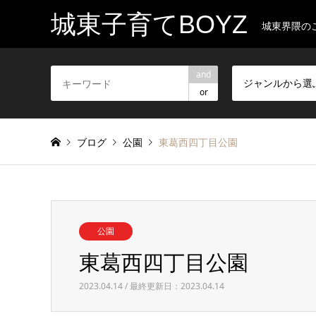
城東子育てBOYZ
城東界隈の
and
ジャンルから選
or
ブログ
公園
東葛西四丁目公園
公園
東葛西四丁目公園
2023.04.14 / 最終更新日：2023.04.14