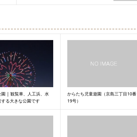
園 | 観覧車、人工浜、水
からたち児童遊園（京島三丁目10番
設する大きな公園です
19号）