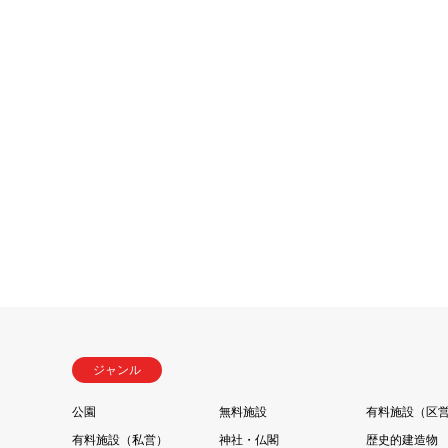
ジャンル
公園
無料施設
有料施設（区
有料施設（私営）
神社・仏閣
歴史的建造物