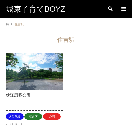
城東子育てBOYZ
検索
住吉駅
住吉駅
猿江恩賜公園
大型施設
江東区
公園
2023.04.13