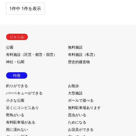
1件中 1件を表示
ジャンル
公園
無料施設
有料施設（区営・都営・国営）
有料施設（私営）
神社・仏閣
歴史的建造物
特徴
釣りができる
お散歩
バーベキューができる
大型施設
小さな公園
ボールで遊べる
近くにコンビニあり
無料駐車場あります
野鳥がいる
昆虫がいる
有料駐車場がある
ためになる
雨に濡れない
お花見ができる