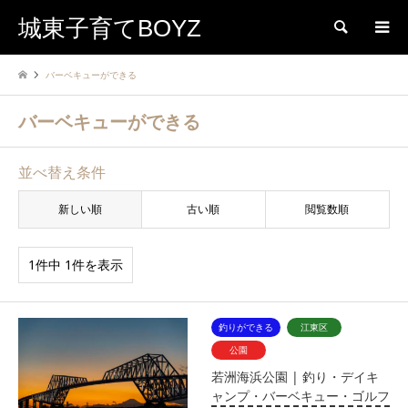
城東子育てBOYZ
検索
バーベキューができる
バーベキューができる
並べ替え条件
新しい順
古い順
閲覧数順
1件中 1件を表示
釣りができる
江東区
公園
若洲海浜公園 | 釣り・デイキ
ャンプ・バーベキュー・ゴルフ