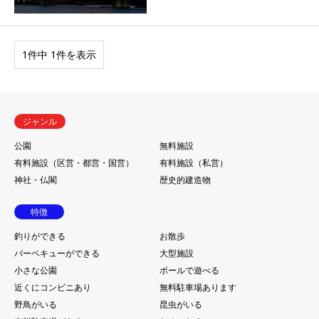
1件中 1件を表示
ジャンル
公園
無料施設
有料施設（区営・都営・国営）
有料施設（私営）
神社・仏閣
歴史的建造物
特徴
釣りができる
お散歩
バーベキューができる
大型施設
小さな公園
ボールで遊べる
近くにコンビニあり
無料駐車場あります
野鳥がいる
昆虫がいる